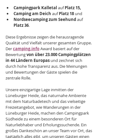
Campingpark Kalletal 
auf
 Platz 15, 
Camping am Deich 
auf
 Platz 18 
und 
Nordseecamping zum Seehund 
auf
Platz 36
. 
Diese Ergebnisse zeigen die herausragende 
Qualität und Vielfalt unserer gesamten Gruppe. 
Der 
camping.info
 Award basiert auf der 
Bewertung 
von über 23.000 Campingplätzen 
in 44 Ländern
Europas
 und zeichnet sich 
durch hohe Transparenz aus. Die Meinungen 
und Bewertungen der Gäste spielen die 
zentrale Rolle.
Unsere einzigartige Lage inmitten der 
Lüneburger Heide, das naturnahe Ambiente 
mit dem Naturbadeteich und das vielseitige 
Freizeitangebot, wie Wanderungen in der 
Lüneburger Heide, machen den Campingpark 
Südheide zu einem besonderen Ort für 
Naturliebhaber und Erholungssuchende. Ein 
großes Dankeschön an unser Team vor Ort, das 
tagtäglich alles gibt, um unseren Gästen einen 