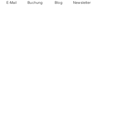
E-Mail
Buchung
Blog
Newsletter
Öffnungszeiten
20. März – 1. November 2026
Zum Saisonkalender >
Bewertungen
Partnerplätze
Umweltschutz
Anfahrt